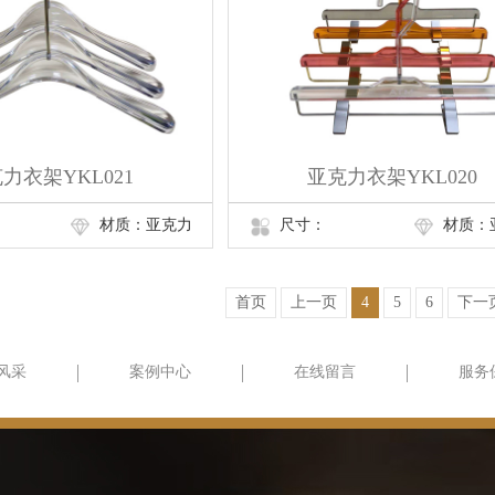
力衣架YKL021
亚克力衣架YKL020
材质：亚克力
尺寸：
材质：
首页
上一页
4
5
6
下一
风采
案例中心
在线留言
服务