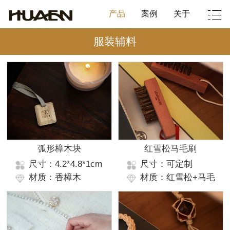
产品
案例
关于
服装辅料
弧形樟木块
红雪松马毛刷
尺寸：4.2*4.8*1cm
尺寸：可定制
材质：香樟木
材质：红雪松+马毛