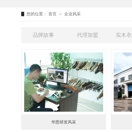
您的位置：
首页
>
企业风采
品牌故事
代理加盟
实木衣
华恩研发风采