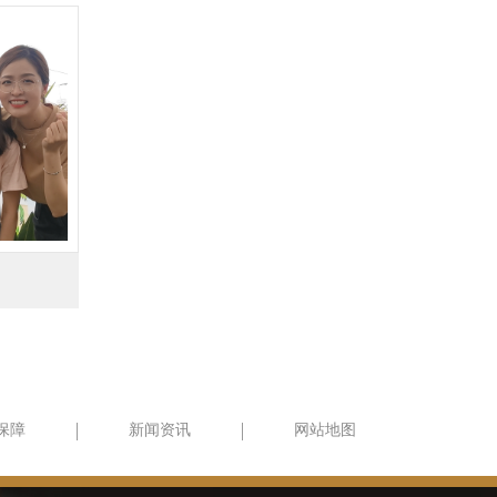
保障
新闻资讯
网站地图