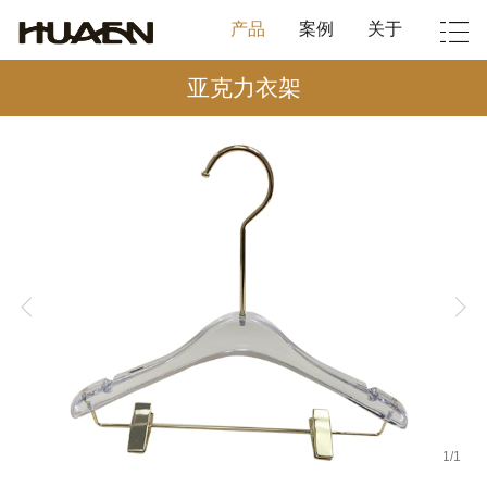
产品
案例
关于
亚克力衣架
1
/
1