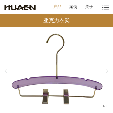
产品
案例
关于
亚克力衣架
1
/
1