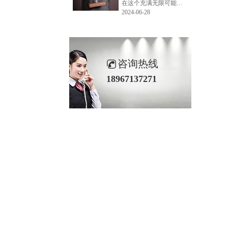
在这个充满无限可能的2024年夏季，LEMONLEE品牌设计师如虎以其非凡的创意与对自然的深刻理解，精心打造的红雪松木球礼盒，在“2024未来·已来——第六届香港新锐当代设计奖”中摘得铜奖。这不仅是对设计师如虎原创设计能力的嘉奖，更是对LEMONLEE品牌的高度认可。
2024-06-28
咨询热线
18967137271