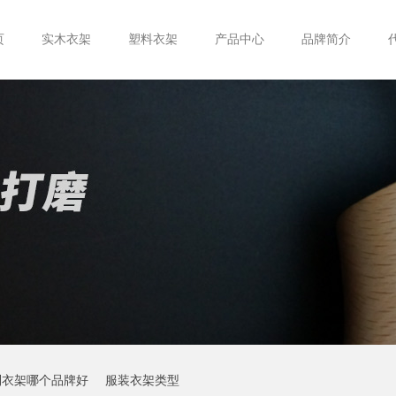
页
实木衣架
塑料衣架
产品中心
品牌简介
制衣架哪个品牌好
服装衣架类型