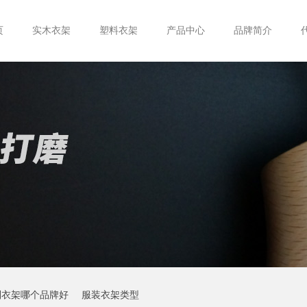
页
实木衣架
塑料衣架
产品中心
品牌简介
制衣架哪个品牌好
服装衣架类型