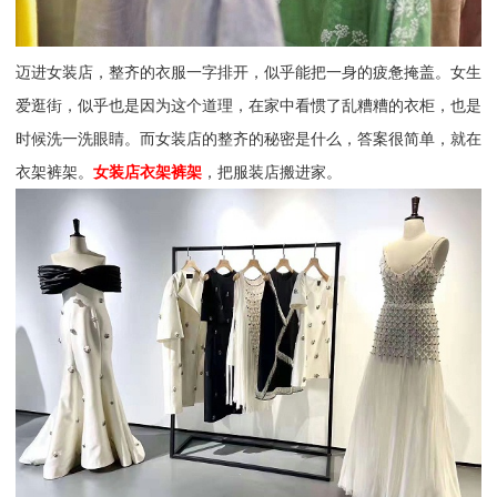
迈进女装店，整齐的衣服一字排开，似乎能把一身的疲惫掩盖。女生
爱逛街，似乎也是因为这个道理，在家中看惯了乱糟糟的衣柜，也是
时候洗一洗眼睛。而女装店的整齐的秘密是什么，答案很简单，就在
衣架裤架。
女装店衣架裤架
，把服装店搬进家。