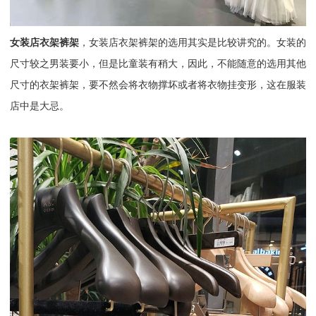
女装店衣架裤架
，女装店衣架裤架的选用其实是比较讲究的。女装的
尺寸较之男装要小，但是比童装有稍大，因此，不能随意的选用其他
尺寸的衣架裤架，要不然会将衣物撑坏或者将衣物挂变形，这在服装
店中是大忌。