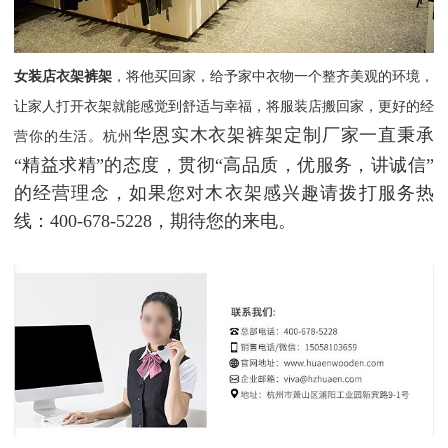
女装店衣架裤架
，将他买回家，给予家中衣物一个整齐美观的环境，
让家人打开衣架就能感觉到舒适与幸福，将服装店搬回家，更好的经
华恩实木衣架裤架定制厂家一直秉承
营你的生活。杭州
“精益求精”的态度，贯彻“高品质，优服务，讲诚信”
的经营理念，如果您对木衣架感兴趣请拨打服务热
线：400-678-5228，期待您的来电。