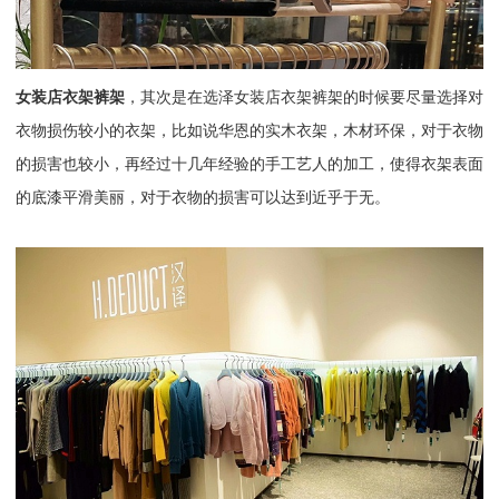
女装店衣架裤架
，其次是在选泽女装店衣架裤架的时候要尽量选择对
衣物损伤较小的衣架，比如说华恩的实木衣架，木材环保，对于衣物
的损害也较小，再经过十几年经验的手工艺人的加工，使得衣架表面
的底漆平滑美丽，对于衣物的损害可以达到近乎于无。