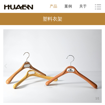
产品
案例
关于
塑料衣架
1
/
1