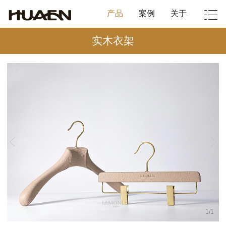
产品
案例
关于
实木衣架
1
/
1