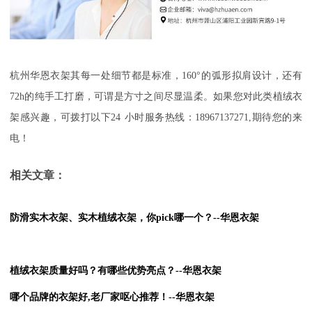
杭州华恩衣架其每一处细节都是标准
，
160
°的弧形拟肩设计，还有
72h
的
纯手工打磨，可谓是方寸之间尽显温柔
。如果您对此类植绒衣
架感兴趣，可拨打以下
24
小时服务热线：
18967137271,
期待您的来
电！
相关文章：
防滑实木衣架、实木植绒衣架，你pick哪一个？--华恩衣架
植绒衣架质量好吗？有哪些优势亮点？--华恩衣架
哪个品牌的衣架好,老厂家呕心推荐！--华恩衣架