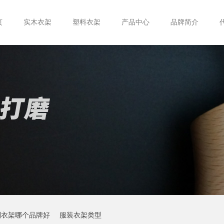
页
实木衣架
塑料衣架
产品中心
品牌简介
制衣架哪个品牌好
服装衣架类型