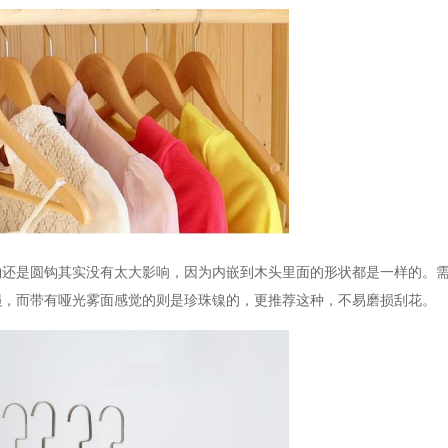
钩还是圆钩其实没有太大影响，因为内嵌到木头里面的形状都是一样的。
损，而带有哑光雾面感觉的则是珍珠镍的，更推荐这种，不易磨损刮花。