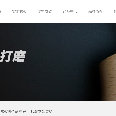
页
实木衣架
塑料衣架
产品中心
品牌简介
制衣架哪个品牌好
服装衣架类型