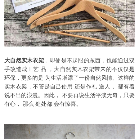
大自然实木衣架
，即使是不起眼的东西，也
能
通过双
手改造成工艺
品
，大自然实木衣架带来的不仅仅是
环保，更多的是
为生活
增添了一份自然风情。这样的
实木衣架，不管是
自己使用
还是
作礼
送人，
都有着
说不出的浪漫。
因此，
不要再说生活平淡无奇，只要
有心，
那么
处处都
会
有惊喜。