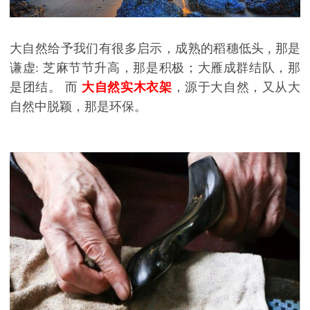
大自然
给予
我们有很多启示
，
成熟的稻穗低头
,
那是
谦虚
:
芝麻节节升高，那是积极；大雁成群结队，那
是
团结
。
而
大自然实木衣架
，
源于大自然，又从大
自然中脱颖，
那是环保。