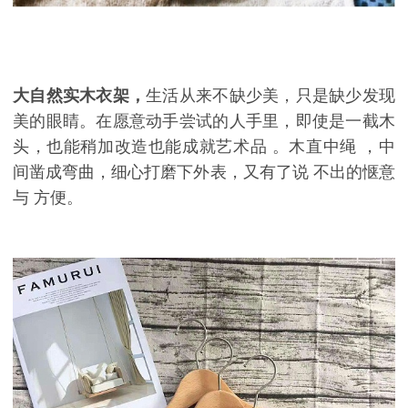
大自然实木衣架，
生活从来不缺少
美，只是缺少发现
美的眼睛。在愿意动手尝试的人手里，即使是一截木
头，也能稍加改造
也能成就艺术品
。
木直中绳
，中
间凿成弯曲，
细心
打磨下外表，
又有了
说
不出的惬意
与
方便。