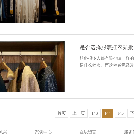
是否选择服装挂衣架批
想必很多人都有跟小编一样
是什么档次。而这种感觉经
首页
上一页
143
144
145
风采
案例中心
在线留言
服务