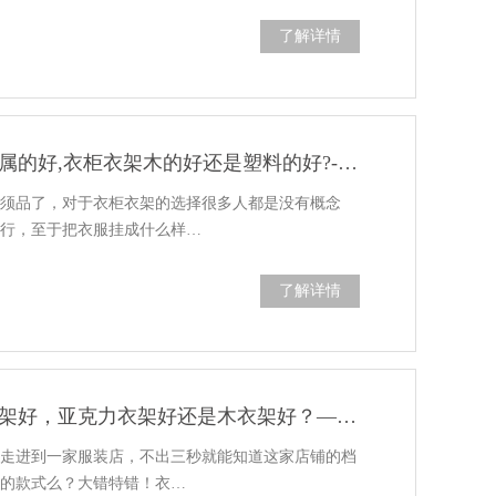
了解详情
衣柜衣架木的好还是金属的好,衣柜衣架木的好还是塑料的好?-华恩衣架
必须品了，对于衣柜衣架的选择很多人都是没有概念
就行，至于把衣服挂成什么样…
了解详情
服装店木衣架还是胶衣架好，亚克力衣架好还是木衣架好？—华恩衣架
当走进到一家服装店，不出三秒就能知道这家店铺的档
服的款式么？大错特错！衣…