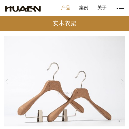
产品
案例
关于
实木衣架
1
/
1