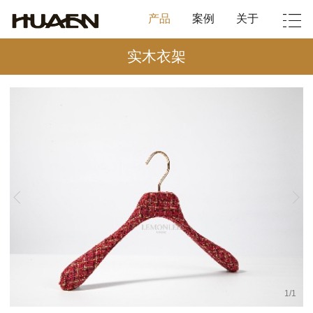
产品
案例
关于
实木衣架
1
/
1