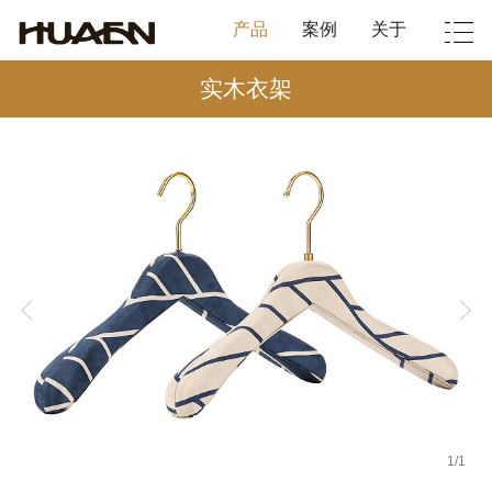
产品
案例
关于
实木衣架
1
/
1