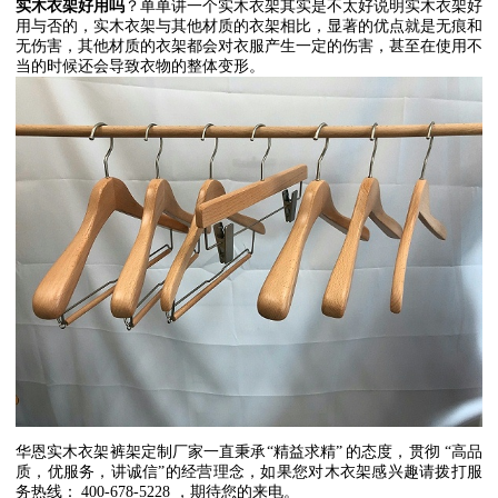
实木衣架好用吗
？单单讲一个实木衣架其实是不太好说明实木衣架好
用与否的，实木衣架与其他材质的衣架相比，显著的优点就是无痕和
无伤害，其他材质的衣架都会对衣服产生一定的伤害，甚至在使用不
当的时候还会导致衣物的整体变形。
华恩实木衣架裤架定制厂家一直秉承
“
精益求精
”
的态度，贯彻
“
高品
质，优服务，讲诚信
”
的经营理念，如果您对木衣架感兴趣请拨打服
务热线：
400-678-5228
，期待您的来电。