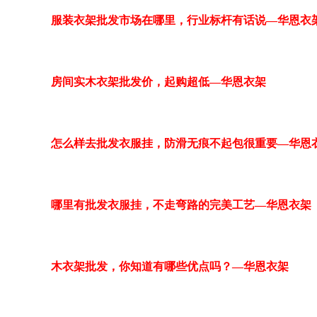
服装衣架批发市场在哪里，行业标杆有话说—华恩衣
房间实木衣架批发价，起购超低—华恩衣架
怎么样去批发衣服挂，防滑无痕不起包很重要—华恩
哪里有批发衣服挂，不走弯路的完美工艺—华恩衣架
木衣架批发，你知道有哪些优点吗？—华恩衣架