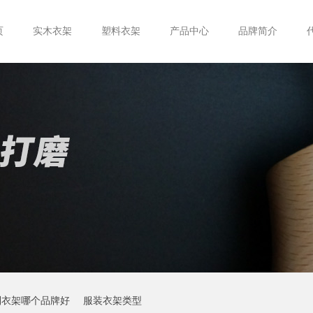
页
实木衣架
塑料衣架
产品中心
品牌简介
制衣架哪个品牌好
服装衣架类型