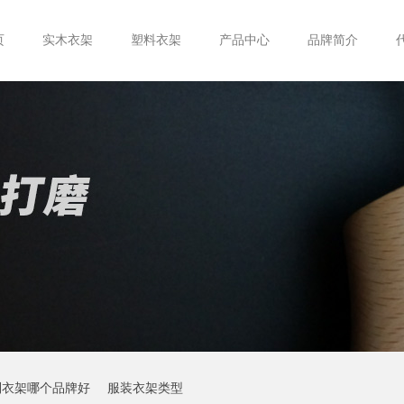
页
实木衣架
塑料衣架
产品中心
品牌简介
制衣架哪个品牌好
服装衣架类型