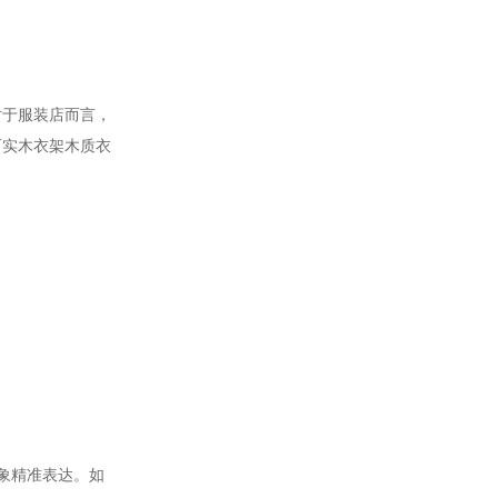
对于服装店而言，
而实木衣架木质衣
象精准表达。如