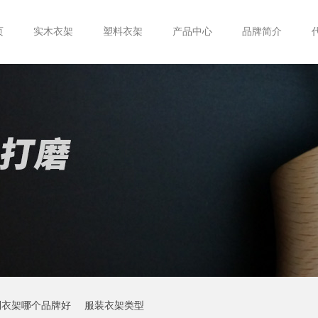
页
实木衣架
塑料衣架
产品中心
品牌简介
制衣架哪个品牌好
服装衣架类型