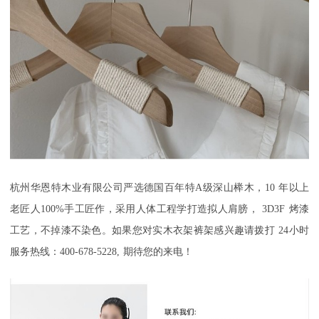
杭州华恩特木业有限公司严选德国百年特
A
级深山榉木，
10
年以上
老匠人
100%
手工匠作，采用人体工程学打造拟人肩膀，
3D3F
烤漆
工艺，不掉漆不染色。如果您对实木衣架裤架感兴趣请拨打
24
小时
服务热线：
400-678-5228,
期待您的来电！