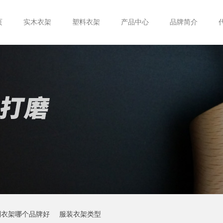
页
实木衣架
塑料衣架
产品中心
品牌简介
制衣架哪个品牌好
服装衣架类型