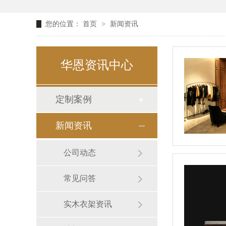
您的位置：
首页
>
新闻资讯
华恩资讯中心
定制案例
新闻资讯
公司动态
常见问答
实木衣架资讯