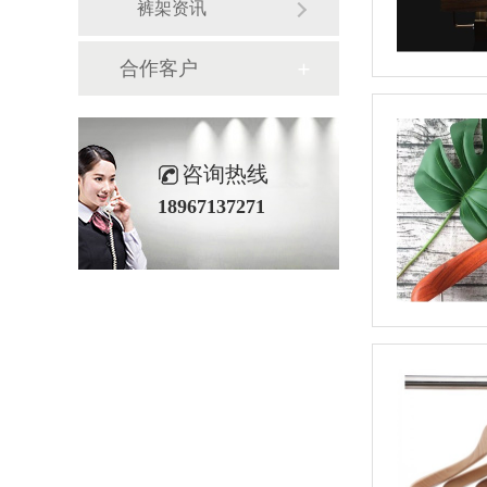
裤架资讯
合作客户
咨询热线
18967137271