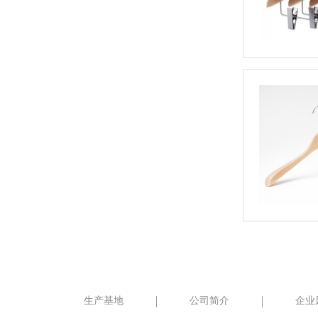
生产基地
公司简介
企业