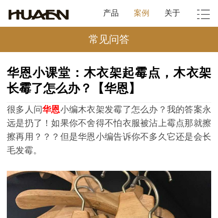
产品
案例
关于
常见问答
华恩小课堂：木衣架起霉点，木衣架
长霉了怎么办？【华恩】
很多人问
华恩
小编木衣架发霉了怎么办？我的答案永
远是扔了！如果你不舍得不怕衣服被沾上霉点那就擦
擦再用？？？
但是华恩小编告诉你不多久它还是会长
毛发霉。