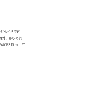
节省衣柜的空间，
。而对于春秋冬的
的肩宽刚刚好，不