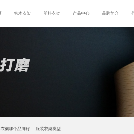
页
实木衣架
塑料衣架
产品中心
品牌简介
制衣架哪个品牌好
服装衣架类型