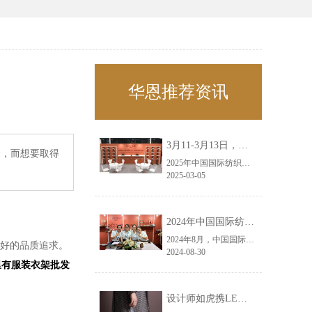
华恩推荐资讯
3月11-3月13日，华恩诚邀您共赴上海面辅料春夏展——华恩
，而想要取得
2025年中国国际纺织面料及辅料（春夏）博览会即将盛大开启！感谢您对华恩品牌的关注！3.11-3.13，杭州华恩（LEMONLEE）诚邀您共赴这场春日的宴会！
2025-03-05
2024年中国国际纺织面料及辅料（秋冬）博览会完美收官！——华恩
2024年8月，中国国际纺织面料及辅料（秋冬）博览会完美收官！作为一家拥有30年历史的专业衣架制造商，我们非常荣幸能够参与这一盛会，并在此期间与众多客户进行了广泛而深入的交流。
好的品质追求。
2024-08-30
里有服装衣架批发
设计师如虎携LEMONLEE红雪松礼盒荣获第六届未来·已来香港新锐当代设计奖铜奖