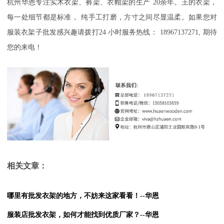
杭州华恩
专注实木衣架、裤架
、衣帽架
的生产
20
余年
。
王的衣架，
每一处细节都是标准
，
纯手工打磨，方寸之间尽显温柔
。如果您对
服装衣架子批发感兴趣请拨打
24
小时服务热线：
18967137271,
期待
您的来电！
相关文章：
哪里有批发衣架的地方，不妨来这家看看！--华恩
服装店批发衣架，如何才能找到优质厂家？--华恩