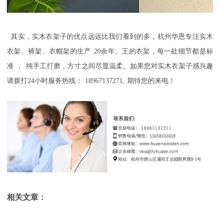
其实，实木衣架子的优点远远比我们看到的多，杭州华恩
专注实木
衣架、裤架
、衣帽架
的生产
20
余年
。
王的衣架，每一处细节都是标
准
，
纯手工打磨，方寸之间尽显温柔
。如果您对实木衣架子感兴趣
请拨打
24
小时服务热线：
18967137271,
期待您的来电！
相关文章：