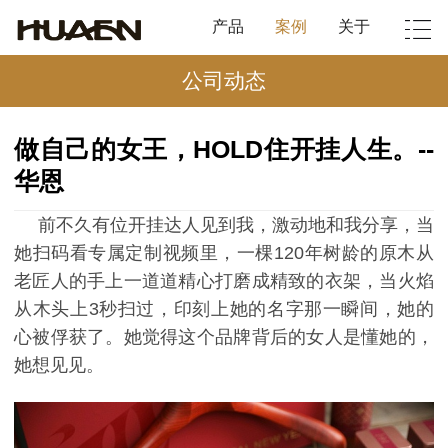
产品
案例
关于
公司动态
做自己的女王，HOLD住开挂人生。--
华恩
前不久有位开挂达人见到我，激动地和我分享，当
她扫码看专属定制视频里，一棵
120
年树龄的原木从
老匠人的手上一道道精心打磨成精致的衣架，当火焰
从木头上
3
秒扫过，印刻上她的名字那一瞬间，她的
心被俘获了。她觉得这个品牌背后的女人是懂她的，
她想见见。