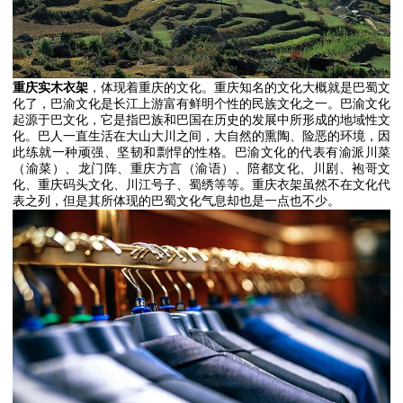
重庆实木衣架
，体现着重庆的文化。重庆知名的文化大概就是巴蜀文
化了，巴渝文化是长江上游富有鲜明个性的民族文化之一。巴渝文化
起源于巴文化，它是指巴族和巴国在历史的发展中所形成的地域性文
化。巴人一直生活在大山大川之间，大自然的熏陶、险恶的环境，因
此练就一种顽强、坚韧和剽悍的性格。巴渝文化的代表有渝派川菜
（渝菜）、龙门阵、重庆方言（渝语）、陪都文化、川剧、袍哥文
化、重庆码头文化、川江号子、蜀绣等等。重庆衣架虽然不在文化代
表之列，但是其所体现的巴蜀文化气息却也是一点也不少。