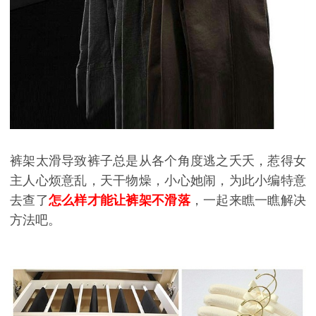
裤架太滑导致裤子总是从各个角度逃之夭夭，惹得女
主人心烦意乱，天干物燥，小心她闹，为此小编特意
去查了
怎么样才能让裤架不滑落
，一起来瞧一瞧解决
方法吧。