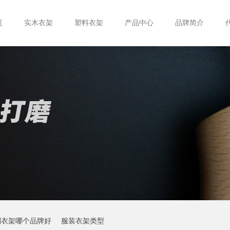
页
实木衣架
塑料衣架
产品中心
品牌简介
制衣架哪个品牌好
服装衣架类型