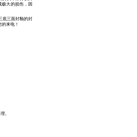
成极大的损伤，因
三底三面封釉的封
您的来电！
处理。