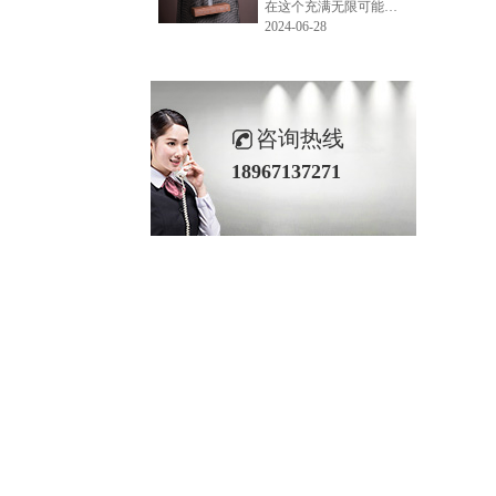
在这个充满无限可能的2024年夏季，LEMONLEE品牌设计师如虎以其非凡的创意与对自然的深刻理解，精心打造的红雪松木球礼盒，在“2024未来·已来——第六届香港新锐当代设计奖”中摘得铜奖。这不仅是对设计师如虎原创设计能力的嘉奖，更是对LEMONLEE品牌的高度认可。
2024-06-28
咨询热线
18967137271