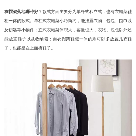
衣帽架落地哪种好
？款式方面主要分为单杆式和立式，也有衣帽架鞋
柜一体的款式。单杠式衣帽架小巧简约，能挂置衣物、包包、围巾以
及钥匙等小物件；立式衣帽架体积大，容量也大，衣物、包包以外还
能放置鞋子以及收纳箱；而衣帽架鞋柜一体的则可以多放置几双鞋
子，也能坐在上面换鞋子。