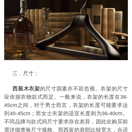
三．尺寸：
西装木衣架
的尺寸因素亦不容忽视。衣架的尺寸
应依据衣物款式而定。一般来说，衣架的长度在
38-
45cm
之间
，
对于男士而言，衣架的长度可能要求达
到
40-45cm
；而女士衣架的适宜长度则为
36-40cm
。
不同品牌与款式间尺寸要求存在差异，因此在购买前
需详细查验尺寸规格。
而西装的肩部比较宽大，合适