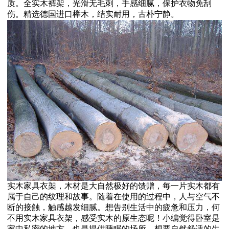
质。全实木裤架，光滑无毛刺，手感细腻，保护衣物免刮
伤。精选德国进口榉木，结实耐用，古朴宁静。
实木家具衣架，木材是大自然极好的馈赠，每一片实木都有
属于自己的纹理和故事。随着在使用的过程中，人与空气不
断的接触，触感越发细腻。想告别生活中的疲惫和压力，何
不用实木家具衣架，感受实木的原生态呢！小编觉得卧室是
家中私密的地方，也是提供睡眠的场所。想要自然舒适的生