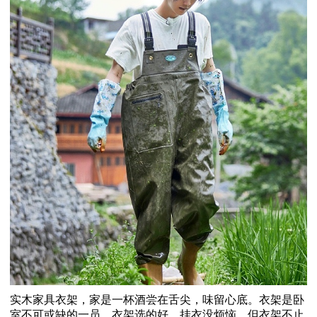
实木家具衣架，家是一杯酒尝在舌尖，味留心底。衣架是卧
室不可或缺的一员，衣架选的好，挂衣没烦恼。但衣架不止