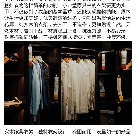
悬挂衣物这样简单的功能，小户型家具中的衣架要更为实
用，不仅做到了衣架的基本需求，还能实现储物功能。
原木
让生活更加美好，优美简洁的线条，勾勒出温馨惬意的生活
轮廓。纯实木的衣架，去人工，不造作，更加贴近自然。天
然木材，告别甲醛，材质稳固坚硬，抗压力强，不易变形，
耐磨损防固防蛀。三棵树环保水清漆，零毒害，健康环保。
实木家具衣架，独特衣架设计，稳固耐用，表里如一的好品