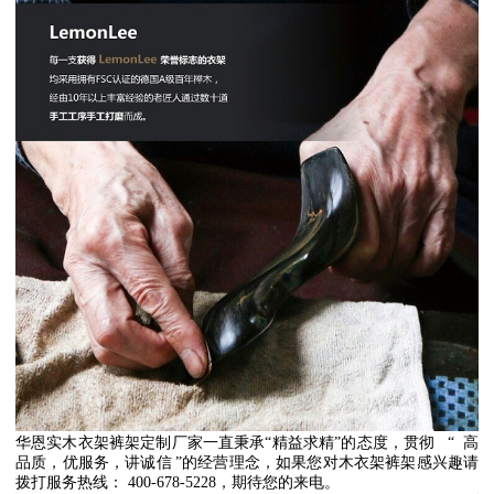
华恩实木衣架裤架定制厂家一直秉承
“
精益求精
”
的态度，贯彻
“
高
品质，优服务，讲诚信
”
的经营理念，如果您对木衣架裤架感兴趣请
拨打服务热线：
400-678-5228
，期待您的来电。