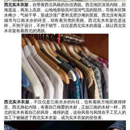
西北实
木衣架
，自带着西北风格的自信洒脱。西北地区深居内陆，距
海遥远，再加上高原、山地地形较高对湿润气流的阻挡，导致本区降
水稀少，气候干旱，形成沙漠广袤和戈壁沙滩的景观。西北没有海滨
城市与江南水乡的诗意，却有着另类的美丽。西北实木衣架也是这
样，不拘于设计，不拘于细节，仅仅是西北实木的底蕴，就让西北实
木衣架有着西北的洒脱。
西北实
木衣架
，不仅仅是江南水乡的向往，也有着南方地区难得肆
意。西北身处内陆，有着自己独爱的木材，正如江南的木材一样，西
北的实木有着自己的风骨，难得的是，这份风骨与风情在手工艺人的
加工下被融进了西北实木衣架，成为实木衣架的佼佼者。