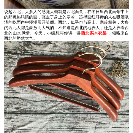
说起西北，大多人的感觉大概就是西北面食，在冬日里西北面馆中上
的那碗热腾腾的面，驱走了身上的寒冷，冻得面红耳赤的人在吸溜吸
溜的吃面声中慢慢展开笑颜。西北，似乎也与高山、寒冷相关，大多
的西北人都是豪放而大气的，不知道是西北的地养人，还是人养着西
北的山水风情。今天，小编想与你讲一讲
西北实木衣架
，领略来自
西北的豁然大气。