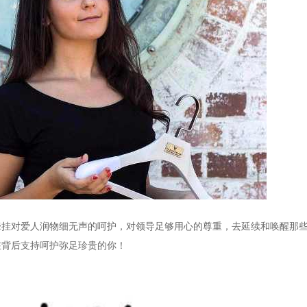
牵挂对爱人润物细无声的呵护，对领导足够用心的尊重，去延续和唤醒那
在背后支持呵护弥足珍贵的你！