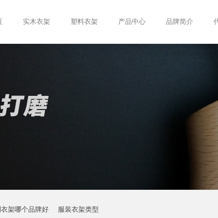
页
实木衣架
塑料衣架
产品中心
品牌简介
制衣架哪个品牌好
服装衣架类型