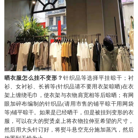
晒衣服怎么挂不变形？
针织品等选择平挂晾干；衬
衫、女衬衫、长裤等(针织品请不要用衣架晾晒)在衣
架上缠绕毛巾，使衣架与衣物肩宽相等后晾晒；有网
眼加碎布编制的针织品(请用市售的铺平晾干用网袋
等)铺平晾干。如果是已经晒干，但是被挂到变形的衣
服，可以在大的熨烫桌上将衣物拉伸至希望的尺寸，
然后用大头针订好，将熨斗悬空充分施加蒸汽，然后