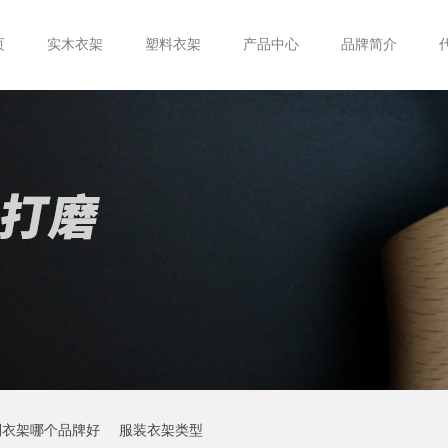
页
实木衣架
塑料衣架
产品中心
品牌简介
制衣架哪个品牌好
服装衣架类型