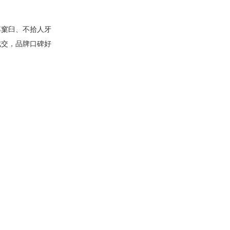
落窠臼、不拾人牙
成交，品牌口碑好