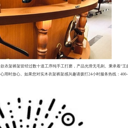
一款衣架裤架皆经过数十道工序纯手工打磨，产品光滑无毛刺。秉承着“王
时放心。如果您对实木衣架裤架感兴趣请拨打24小时服务热线：400-678