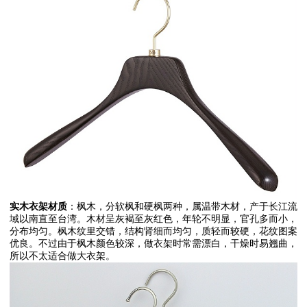
实木衣架材质
：枫木，分软枫和硬枫两种，属温带木材，产于长江流
域以南直至台湾。木材呈灰褐至灰红色，年轮不明显，官孔多而小，
分布均匀。枫木纹里交错，结构肾细而均匀，质轻而较硬，花纹图案
优良。不过由于枫木颜色较深，做衣架时常需漂白，干燥时易翘曲，
所以不太适合做大衣架。