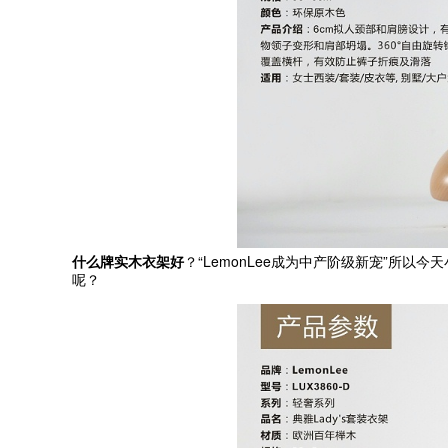
“LemonLee
”
什么牌实木衣架好
？
成为中产阶级新宠
所以今天
呢？