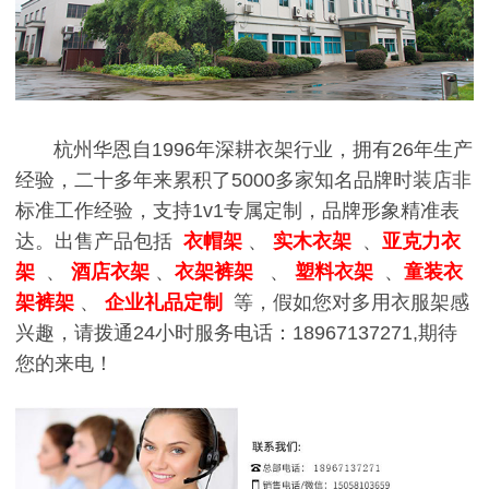
杭州华恩自1996年深耕衣架行业，拥有26年生产
经验，二十多年来累积了5000多家知名品牌时装店非
标准工作经验，支持1v1专属定制，品牌形象精准表
达。出售产品包括
衣帽架
、
实木衣架
、
亚克力衣
架
、
酒店衣架
、
衣架裤架
、
塑料衣架
、
童装衣
架裤架
、
企业礼品定制
等，假如您对多用衣服架感
兴趣，请拨通24小时服务电话：18967137271,期待
您的来电！