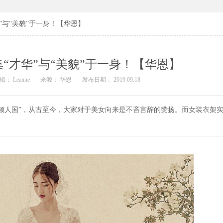
”与“美貌”于一身！【华恩】
“才华”与“美貌”于一身！【华恩】
辑： Leanne
来源： 华恩
发布日期： 2019.09.18
倾人国”，从古至今，大家对于美女向来是不吝言辞的赞扬。而女装衣架