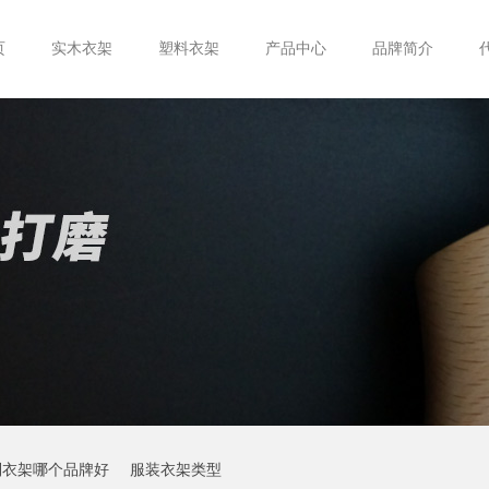
页
实木衣架
塑料衣架
产品中心
品牌简介
制衣架哪个品牌好
服装衣架类型