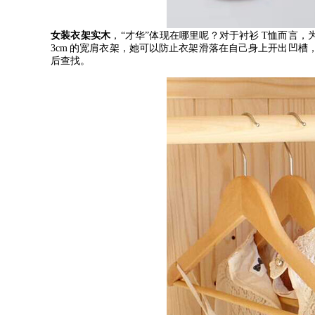
女装衣架实木
，
“
才华
”
体现在哪里呢？对于衬衫
T
恤而言，
3cm
的宽肩衣架，她可以防止衣架滑落在自己身上开出凹槽
后查找。