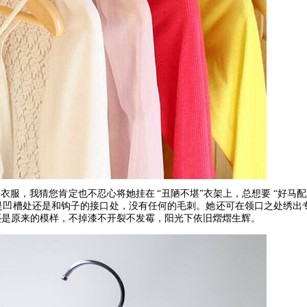
的衣服，我猜您肯定也不忍心将她挂在
“
丑陋不堪
”
衣架上，总想要
“
好马配
是凹槽处还是和钩子的接口处，没有任何的毛刺。她还可在领口之处绣出
还是原来的模样，不掉漆不开裂不发霉，阳光下依旧熠熠生辉。