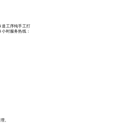
4
道工序纯手工打
4
小时服务热线：
处理。