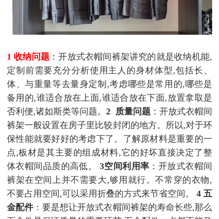
1 收纳问题
：开放式衣帽间裤架讲究的就是收纳机能,
定制前需要充分分析使用主人的身材体型,包括长、
体、与重量等去量身定制,考虑哪些是常用的,哪些是
备用的,谁适合放在上面,谁适合放在下面,放置拿取是
否利便,诸如斯类等问题。
2
质量问题
：开放式衣帽间
裤架一般设置在房子里比较封闭的地方。所以,对于环
保性能就要好好的考虑下了。了解原材料是重要的一
点,板材是其主要的组成材料,它的好坏直接决定了整
体衣帽间品质的高低。
3空间利用率
：开放式衣帽间
裤架在空间上并不需要大,够用就行。不常穿的衣物,
不要占用空间,可以采用折叠的方式来节省空间。
4 五
金配件
：要是想让开放式衣帽间裤架的寿命长些,那么