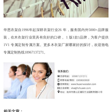
华恩衣架自
1996
年起深耕衣架行业
26
年，服务国内外
50
00+
品牌服
装，在木衣架行业里具有良好的口碑，
1
版
1
款
1
品牌，为客户提供
1V1
专属定制专属方案。更多木衣架厂家哪家好的探讨，欢迎致电
专属定制热线
18967137271
。
相关文章：